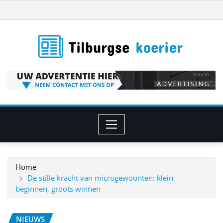
Ga
naar
de
inhoud
Home
De stille kracht van microgewoonten: klein
beginnen, groots winnen
NIEUWS