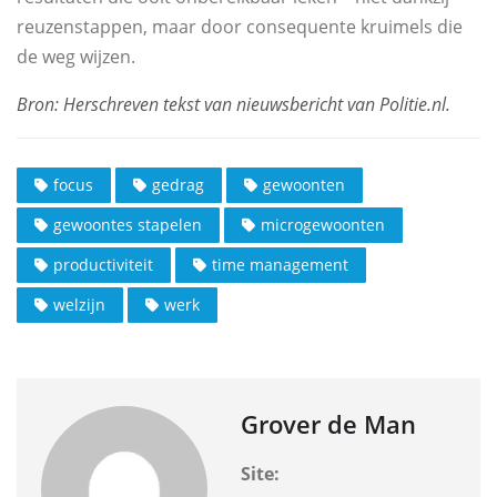
reuzenstappen, maar door consequente kruimels die
de weg wijzen.
focus
gedrag
gewoonten
gewoontes stapelen
microgewoonten
productiviteit
time management
welzijn
werk
Grover de Man
Site: