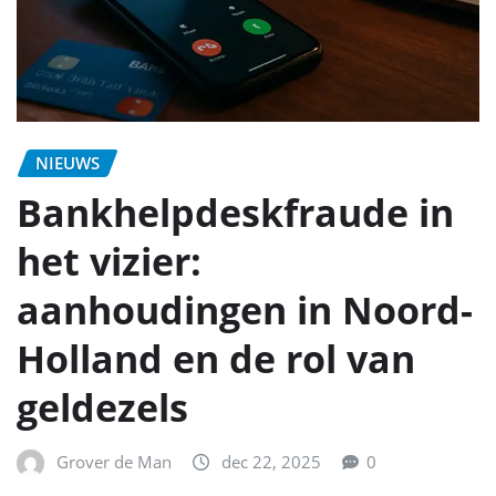
NIEUWS
Bankhelpdeskfraude in
het vizier:
aanhoudingen in Noord-
Holland en de rol van
geldezels
Grover de Man
dec 22, 2025
0