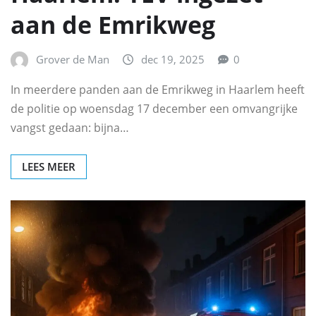
aan de Emrikweg
Grover de Man
dec 19, 2025
0
In meerdere panden aan de Emrikweg in Haarlem heeft
de politie op woensdag 17 december een omvangrijke
vangst gedaan: bijna…
LEES MEER