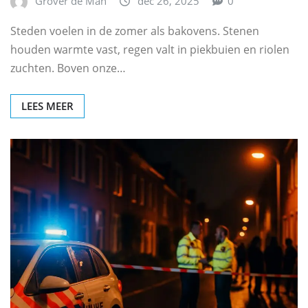
Grover de Man
dec 26, 2025
0
Steden voelen in de zomer als bakovens. Stenen
houden warmte vast, regen valt in piekbuien en riolen
zuchten. Boven onze…
LEES MEER