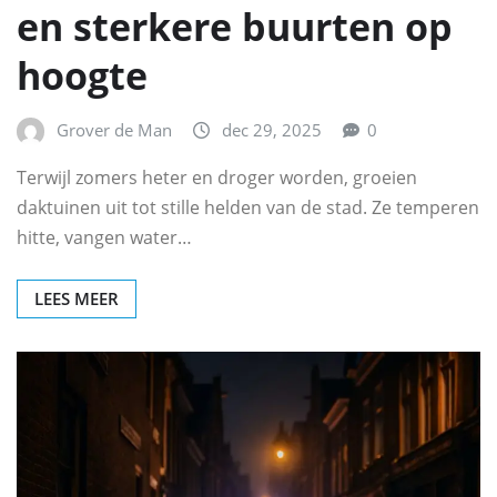
en sterkere buurten op
hoogte
Grover de Man
dec 29, 2025
0
Terwijl zomers heter en droger worden, groeien
daktuinen uit tot stille helden van de stad. Ze temperen
hitte, vangen water…
LEES MEER