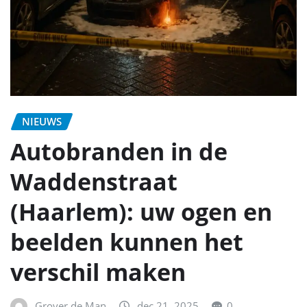
NIEUWS
Autobranden in de
Waddenstraat
(Haarlem): uw ogen en
beelden kunnen het
verschil maken
Grover de Man
dec 21, 2025
0