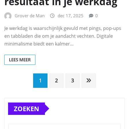
resultaat in je werkdag
Grover de Man
dec 17, 2025
0
Je werkdag is waarschijnlijk gevuld met pings, pop-ups
en tabbladen die om je aandacht vechten. Digitale
minimalisme biedt een kalmer…
LEES MEER
Berichten
1
2
3
paginering
ZOEKEN