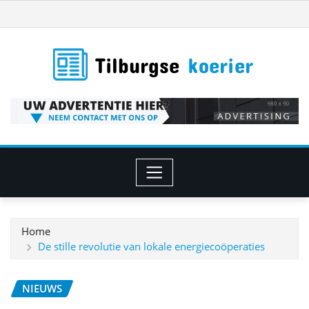
Ga
naar
de
inhoud
Home
De stille revolutie van lokale energiecoöperaties
NIEUWS