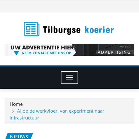
Ga
naar
de
inhoud
Home
AI op de werkvloer: van experiment naar
infrastructuur
NIEUWS