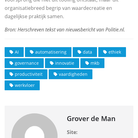
organisatiebreed begrip van waardecreatie en
dagelijkse praktijk samen.
AI
automatisering
data
ethiek
governance
innovatie
mkb
productiviteit
vaardigheden
werkvloer
Grover de Man
Site: