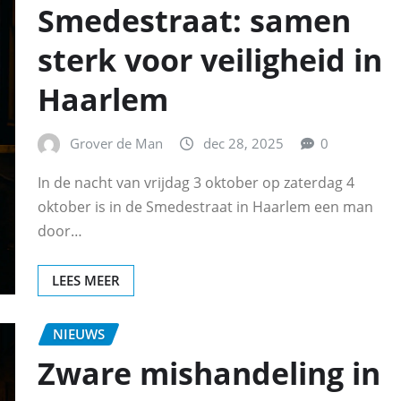
Smedestraat: samen
sterk voor veiligheid in
Haarlem
Grover de Man
dec 28, 2025
0
In de nacht van vrijdag 3 oktober op zaterdag 4
oktober is in de Smedestraat in Haarlem een man
door…
LEES MEER
NIEUWS
Zware mishandeling in