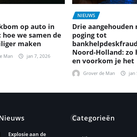
NIEUWS
kbom op auto in
Drie aangehouden 
: hoe we samen de
poging tot
iliger maken
bankhelpdeskfraud
Noord-Holland: zo
de Man
jan 7, 2026
en voorkom je het
Grover de Man
jan
 Nieuws
Categorieën
Explosie aan de