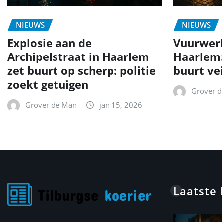
NIEUWS
NIEUWS
Explosie aan de
Vuurwer
Archipelstraat in Haarlem
Haarlem
zet buurt op scherp: politie
buurt ve
zoekt getuigen
Grover 
Grover de Man
jan 15, 2026
Laatste