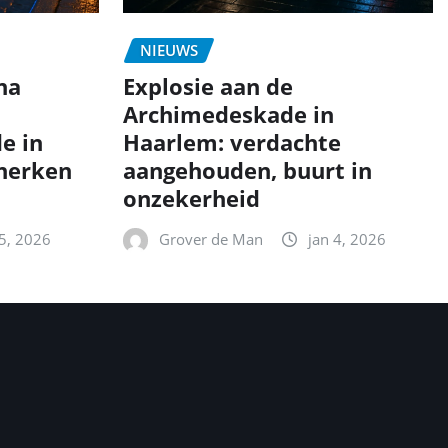
NIEUWS
na
Explosie aan de
Archimedeskade in
e in
Haarlem: verdachte
 herken
aangehouden, buurt in
onzekerheid
 5, 2026
Grover de Man
jan 4, 2026