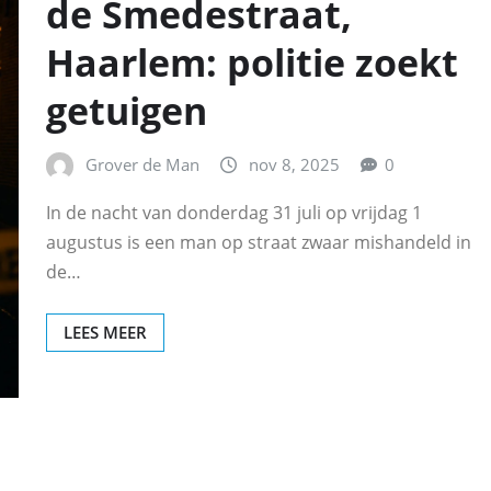
de Smedestraat,
Haarlem: politie zoekt
getuigen
Grover de Man
nov 8, 2025
0
In de nacht van donderdag 31 juli op vrijdag 1
augustus is een man op straat zwaar mishandeld in
de…
LEES MEER