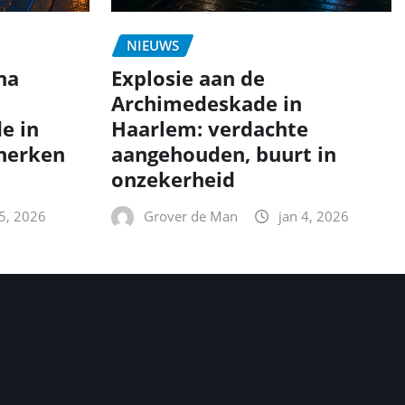
NIEUWS
na
Explosie aan de
Archimedeskade in
e in
Haarlem: verdachte
 herken
aangehouden, buurt in
onzekerheid
 5, 2026
Grover de Man
jan 4, 2026