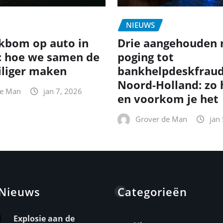
NIEUWS
kbom op auto in
Drie aangehouden 
: hoe we samen de
poging tot
iliger maken
bankhelpdeskfraud
Noord-Holland: zo
de Man
jan 7, 2026
en voorkom je het
Grover de Man
jan
 Nieuws
Categorieën
Explosie aan de