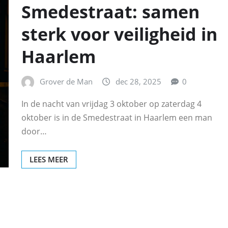
Smedestraat: samen
sterk voor veiligheid in
Haarlem
Grover de Man
dec 28, 2025
0
In de nacht van vrijdag 3 oktober op zaterdag 4
oktober is in de Smedestraat in Haarlem een man
door…
LEES MEER