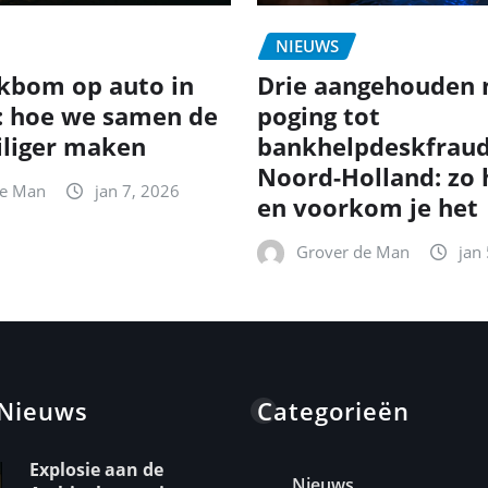
NIEUWS
kbom op auto in
Drie aangehouden 
: hoe we samen de
poging tot
iliger maken
bankhelpdeskfraud
Noord-Holland: zo
de Man
jan 7, 2026
en voorkom je het
Grover de Man
jan
 Nieuws
Categorieën
Explosie aan de
Nieuws