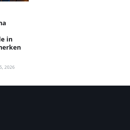
na
e in
 herken
 5, 2026