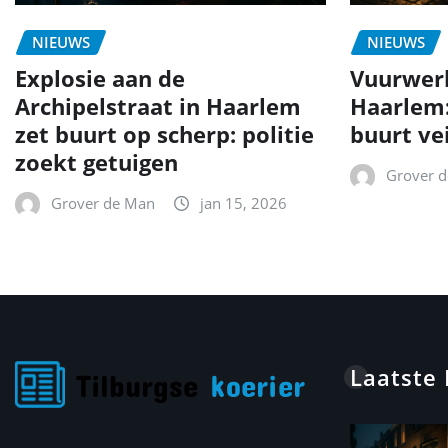
NIEUWS
NIEUWS
Explosie aan de
Vuurwer
Archipelstraat in Haarlem
Haarlem
zet buurt op scherp: politie
buurt ve
zoekt getuigen
Grover 
Grover de Man
jan 15, 2026
Laatste