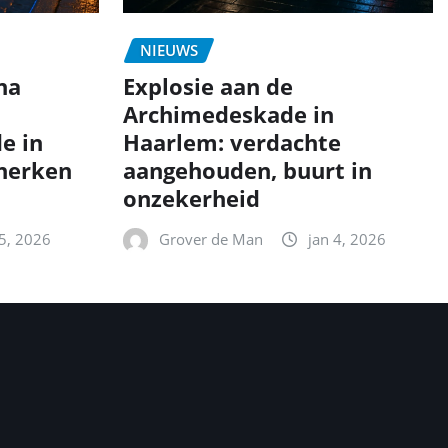
NIEUWS
na
Explosie aan de
Archimedeskade in
e in
Haarlem: verdachte
 herken
aangehouden, buurt in
onzekerheid
 5, 2026
Grover de Man
jan 4, 2026