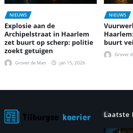
NIEUWS
NIEUWS
Explosie aan de
Vuurwer
Archipelstraat in Haarlem
Haarlem
zet buurt op scherp: politie
buurt ve
zoekt getuigen
Grover 
Grover de Man
jan 15, 2026
Laatste