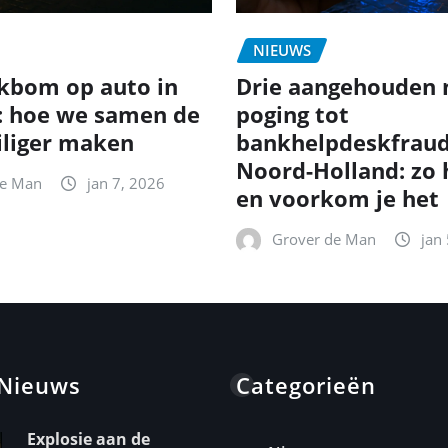
NIEUWS
kbom op auto in
Drie aangehouden 
: hoe we samen de
poging tot
iliger maken
bankhelpdeskfraud
Noord-Holland: zo
de Man
jan 7, 2026
en voorkom je het
Grover de Man
jan
 Nieuws
Categorieën
Explosie aan de