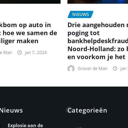
NIEUWS
kbom op auto in
Drie aangehouden 
: hoe we samen de
poging tot
iliger maken
bankhelpdeskfraud
Noord-Holland: zo
de Man
jan 7, 2026
en voorkom je het
Grover de Man
jan
 Nieuws
Categorieën
Explosie aan de