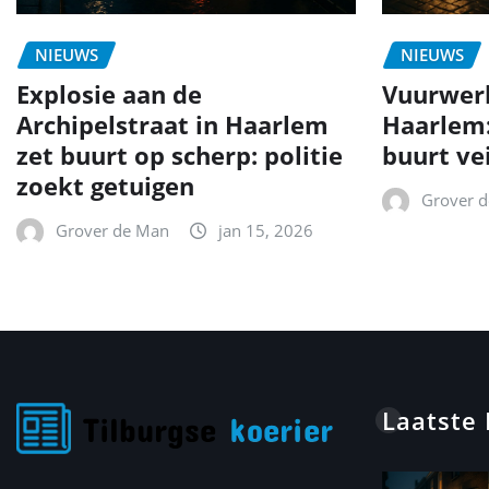
NIEUWS
NIEUWS
Explosie aan de
Vuurwer
Archipelstraat in Haarlem
Haarlem
zet buurt op scherp: politie
buurt ve
zoekt getuigen
Grover 
Grover de Man
jan 15, 2026
Laatste