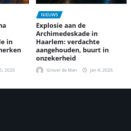
NIEUWS
na
Explosie aan de
Archimedeskade in
e in
Haarlem: verdachte
 herken
aangehouden, buurt in
onzekerheid
 5, 2026
Grover de Man
jan 4, 2026