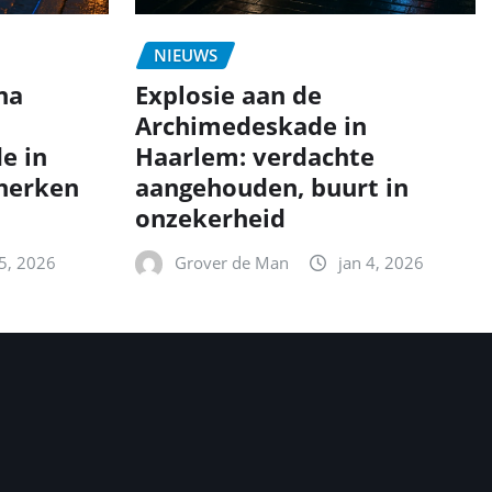
NIEUWS
na
Explosie aan de
Archimedeskade in
e in
Haarlem: verdachte
 herken
aangehouden, buurt in
onzekerheid
 5, 2026
Grover de Man
jan 4, 2026