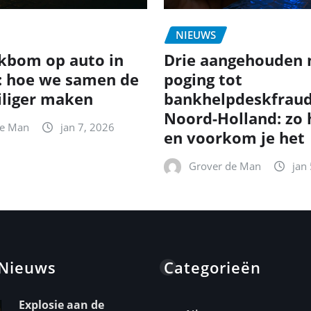
NIEUWS
kbom op auto in
Drie aangehouden 
: hoe we samen de
poging tot
iliger maken
bankhelpdeskfraud
Noord-Holland: zo
de Man
jan 7, 2026
en voorkom je het
Grover de Man
jan
 Nieuws
Categorieën
Explosie aan de