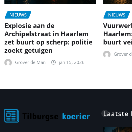
NIEUWS
NIEUWS
Explosie aan de
Vuurwer
Archipelstraat in Haarlem
Haarlem
zet buurt op scherp: politie
buurt ve
zoekt getuigen
Grover 
Grover de Man
jan 15, 2026
Laatste