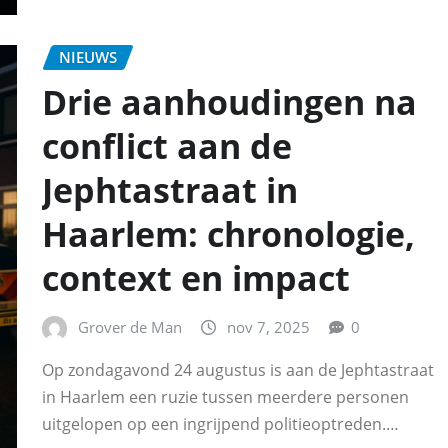
NIEUWS
Drie aanhoudingen na
conflict aan de
Jephtastraat in
Haarlem: chronologie,
context en impact
Grover de Man
nov 7, 2025
0
Op zondagavond 24 augustus is aan de Jephtastraat
in Haarlem een ruzie tussen meerdere personen
uitgelopen op een ingrijpend politieoptreden.…