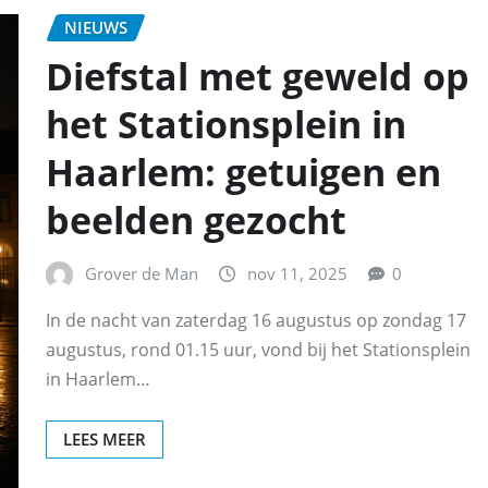
NIEUWS
Diefstal met geweld op
het Stationsplein in
Haarlem: getuigen en
beelden gezocht
Grover de Man
nov 11, 2025
0
In de nacht van zaterdag 16 augustus op zondag 17
augustus, rond 01.15 uur, vond bij het Stationsplein
in Haarlem…
LEES MEER