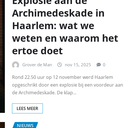
Explosie aan de
Archimedeskade in
Haarlem: wat we
weten en waarom het
ertoe doet
Grover de Man
nov 15, 2025
0
Rond 22.50 uur op 12 november werd Haarlem
opgeschrikt door een explosie bij een voordeur aan
de Archimedeskade. De klap…
LEES MEER
NIEUWS